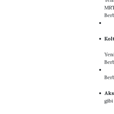
MRT
Ber
Kolt
Yeni
Berb
Ber
Aks
gibi