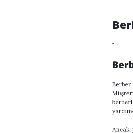
Ber
"
Berb
Berber 
Müşteri
berberl
yardımc
Ancak, 