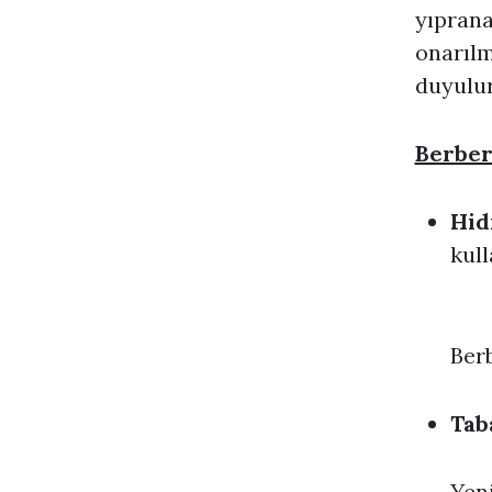
yıprana
onarılm
duyulur
Berber
Hid
kull
Berb
Tab
Yeni