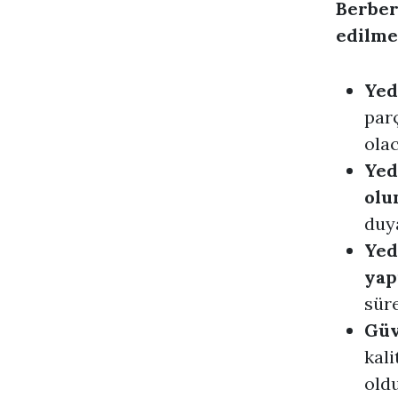
Berber
edilme
Yed
par
olac
Yed
olu
duya
Yed
yap
süre
Güv
kali
oldu