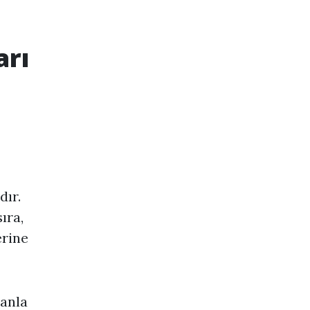
arı
dır.
ıra,
erine
manla