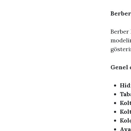
Berber 
Berber 
modelin
gösterir
Genel o
Hid
Taba
Kol
Kolt
Kol
Aya