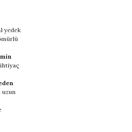
al yedek
 ömürlü
emin
ihtiyaç
meden
a uzun
e